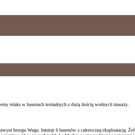
rujemy relaks w basenach termalnych z dużą ilością wodnych masaży.
ym brzegu Wagu. Istnieje 6 basenów z całoroczną eksploatacją. Źród