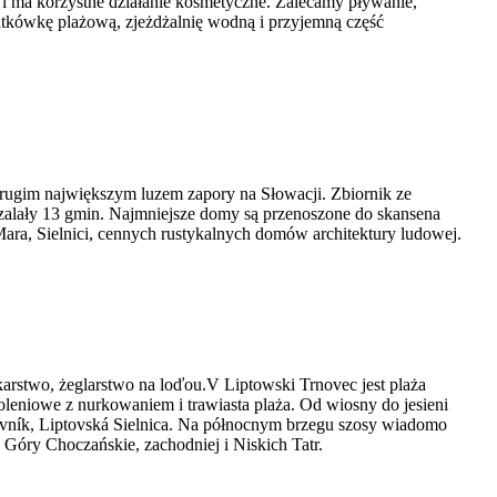
i ma korzystne działanie kosmetyczne. Zalecamy pływanie,
iatkówkę plażową, zjeżdżalnię wodną i przyjemną część
rugim największym luzem zapory na Słowacji. Zbiornik ze
zalały 13 gmin. Najmniejsze domy są przenoszone do skansena
ara, Sielnici, cennych rustykalnych domów architektury ludowej.
karstwo, żeglarstwo na loďou.V Liptowski Trnovec jest plaża
oleniowe z nurkowaniem i trawiasta plaża. Od wiosny do jesieni
ník, Liptovská Sielnica. Na północnym brzegu szosy wiadomo
Góry Choczańskie, zachodniej i Niskich Tatr.