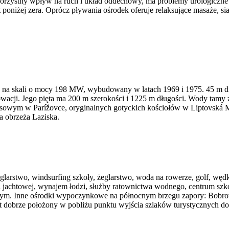
korzystny wpływ na ruch i układ oddechowy, ma problemy urologiczne 
t poniżej zera. Oprócz pływania ośrodek oferuje relaksujące masaże, s
ma na skali o mocy 198 MW, wybudowany w latach 1969 i 1975. 45 m d
acji. Jego pięta ma 200 m szerokości i 1225 m długości. Wody tamy 
ansowym w Parížovce, oryginalnych gotyckich kościołów w Liptovská M
a obrzeża Laziska.
eglarstwo, windsurfing szkoły, żeglarstwo, woda na rowerze, golf, węd
ni jachtowej, wynajem łodzi, służby ratownictwa wodnego, centrum szk
ym. Inne ośrodki wypoczynkowe na północnym brzegu zapory: Bobrov
t dobrze położony w pobliżu punktu wyjścia szlaków turystycznych do 