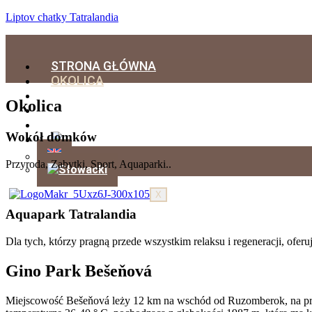
Liptov chatky Tatralandia
STRONA GŁÓWNA
OKOLICA
DOMKI
Okolica
REZERWACJA
KONTAKT
Wokół domków
Przyroda, Zabytki, Sport, Aquaparki..
X
Aquapark Tatralandia
Dla tych, którzy pragną przede wszystkim relaksu i regeneracji, ofe
Gino Park Bešeňová
Miejscowość Bešeňová leży 12 km na wschód od Ruzomberok, na praw