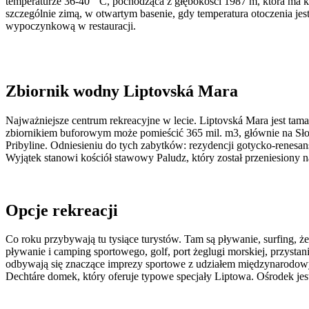
temperaturze 36-40 ° C, pochodząca z głębokości 1987 m, która ma 
szczególnie zimą, w otwartym basenie, gdy temperatura otoczenia jes
wypoczynkową w restauracji.
Zbiornik wodny Liptovská Mara
Najważniejsze centrum rekreacyjne w lecie. Liptovská Mara jest ta
zbiornikiem buforowym może pomieścić 365 mil. m3, głównie na Słow
Pribyline. Odniesieniu do tych zabytków: rezydencji gotycko-renes
Wyjątek stanowi kościół stawowy Paludz, który został przeniesiony n
Opcje rekreacji
Co roku przybywają tu tysiące turystów. Tam są pływanie, surfing, ż
pływanie i camping sportowego, golf, port żeglugi morskiej, przysta
odbywają się znaczące imprezy sportowe z udziałem międzynarodow
Dechtáre domek, który oferuje typowe specjały Liptowa. Ośrodek jes